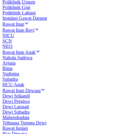
Poliklinik Umum
Poliklinik Gigi
Poliklinik Laktasi
Instalasi Gawat Darurat
Rawat Inap
Rawat Inap Bayi
NICU
SCN
NEO
Rawat Inap Anak
Nakula Sadewa
Arjuna
Bima
Yudistira
Subadra
HCU Anak
Rawat Inap Dewasa
Dewi Srikandi
Dewi Pergiwa
Dewi Larasati
Dewi Subadra
Mahendradata
Tribuana Tungga Dewi
Rawat Isolasi
Hcu Dewasa