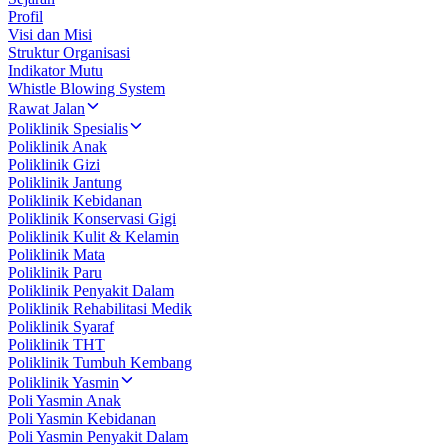
Profil
Visi dan Misi
Struktur Organisasi
Indikator Mutu
Whistle Blowing System
Rawat Jalan
Poliklinik Spesialis
Poliklinik Anak
Poliklinik Gizi
Poliklinik Jantung
Poliklinik Kebidanan
Poliklinik Konservasi Gigi
Poliklinik Kulit & Kelamin
Poliklinik Mata
Poliklinik Paru
Poliklinik Penyakit Dalam
Poliklinik Rehabilitasi Medik
Poliklinik Syaraf
Poliklinik THT
Poliklinik Tumbuh Kembang
Poliklinik Yasmin
Poli Yasmin Anak
Poli Yasmin Kebidanan
Poli Yasmin Penyakit Dalam