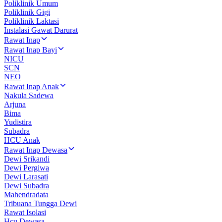
Poliklinik Umum
Poliklinik Gigi
Poliklinik Laktasi
Instalasi Gawat Darurat
Rawat Inap
Rawat Inap Bayi
NICU
SCN
NEO
Rawat Inap Anak
Nakula Sadewa
Arjuna
Bima
Yudistira
Subadra
HCU Anak
Rawat Inap Dewasa
Dewi Srikandi
Dewi Pergiwa
Dewi Larasati
Dewi Subadra
Mahendradata
Tribuana Tungga Dewi
Rawat Isolasi
Hcu Dewasa