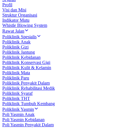
Profil
Visi dan Misi
Struktur Organisasi
Indikator Mutu
Whistle Blowing System
Rawat Jalan
Poliklinik Spesialis
Poliklinik Anak
Poliklinik Gizi
Poliklinik Jantung
Poliklinik Kebidanan
Poliklinik Konservasi Gigi
Poliklinik Kulit & Kelamin
Poliklinik Mata
Poliklinik Paru
Poliklinik Penyakit Dalam
Poliklinik Rehabilitasi Medik
Poliklinik Syaraf
Poliklinik THT
Poliklinik Tumbuh Kembang
Poliklinik Yasmin
Poli Yasmin Anak
Poli Yasmin Kebidanan
Poli Yasmin Penyakit Dalam