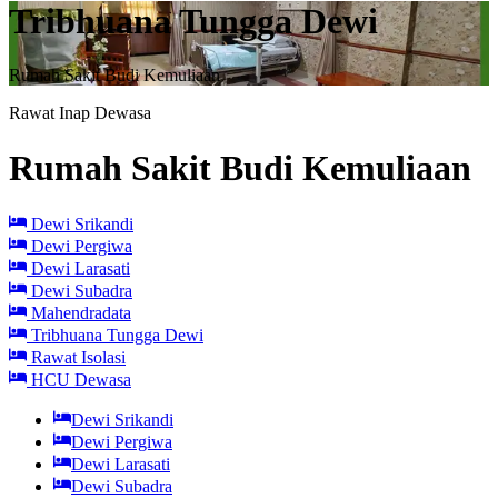
Tribhuana Tungga Dewi
Rumah Sakit Budi Kemuliaan
Rawat Inap Dewasa
Rumah Sakit Budi Kemuliaan
Dewi Srikandi
Dewi Pergiwa
Dewi Larasati
Dewi Subadra
Mahendradata
Tribhuana Tungga Dewi
Rawat Isolasi
HCU Dewasa
Dewi Srikandi
Dewi Pergiwa
Dewi Larasati
Dewi Subadra