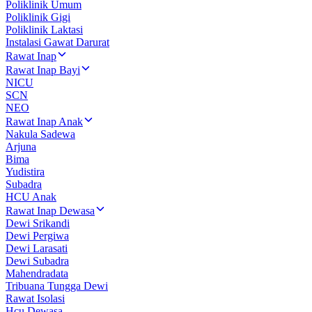
Poliklinik Umum
Poliklinik Gigi
Poliklinik Laktasi
Instalasi Gawat Darurat
Rawat Inap
Rawat Inap Bayi
NICU
SCN
NEO
Rawat Inap Anak
Nakula Sadewa
Arjuna
Bima
Yudistira
Subadra
HCU Anak
Rawat Inap Dewasa
Dewi Srikandi
Dewi Pergiwa
Dewi Larasati
Dewi Subadra
Mahendradata
Tribuana Tungga Dewi
Rawat Isolasi
Hcu Dewasa