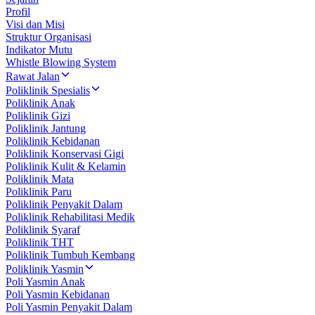
Profil
Visi dan Misi
Struktur Organisasi
Indikator Mutu
Whistle Blowing System
Rawat Jalan
Poliklinik Spesialis
Poliklinik Anak
Poliklinik Gizi
Poliklinik Jantung
Poliklinik Kebidanan
Poliklinik Konservasi Gigi
Poliklinik Kulit & Kelamin
Poliklinik Mata
Poliklinik Paru
Poliklinik Penyakit Dalam
Poliklinik Rehabilitasi Medik
Poliklinik Syaraf
Poliklinik THT
Poliklinik Tumbuh Kembang
Poliklinik Yasmin
Poli Yasmin Anak
Poli Yasmin Kebidanan
Poli Yasmin Penyakit Dalam