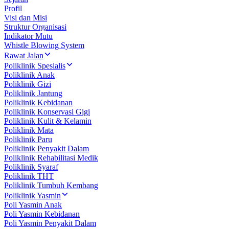
Profil
Visi dan Misi
Struktur Organisasi
Indikator Mutu
Whistle Blowing System
Rawat Jalan
Poliklinik Spesialis
Poliklinik Anak
Poliklinik Gizi
Poliklinik Jantung
Poliklinik Kebidanan
Poliklinik Konservasi Gigi
Poliklinik Kulit & Kelamin
Poliklinik Mata
Poliklinik Paru
Poliklinik Penyakit Dalam
Poliklinik Rehabilitasi Medik
Poliklinik Syaraf
Poliklinik THT
Poliklinik Tumbuh Kembang
Poliklinik Yasmin
Poli Yasmin Anak
Poli Yasmin Kebidanan
Poli Yasmin Penyakit Dalam